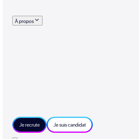
s outils, supports et moyens mis à disposition pour vous aider à recruter eff
À propos
 talents qui font vivre le collectif au quotidien
mmandez une entreprise qui recrute et recevez 500€
sitions et grands moments du collectif
tions et ressources sur les technologies et métiers IT
tre besoin et échangeons sur votre projet
Je recrute
Je suis candidat