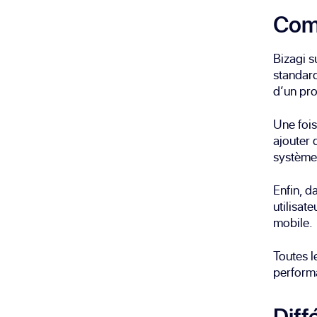
Comm
Bizagi s
standard
d’un pr
Une fois
ajouter 
système
Enfin, d
utilisat
mobile.
Toutes l
perform
Diff