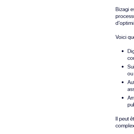
Bizagi e
processu
d’optimi
Voici qu
Di
co
Su
ou 
Au
as
Amé
pu
Il peut 
complexi