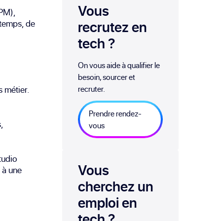
Vous
PM),
 temps, de
recrutez en
tech
?
On vous aide à qualifier le
besoin, sourcer et
s métier.
recruter.
Prendre rendez-
,
vous
tudio
Vous
 à une
cherchez un
emploi
en
tech
?