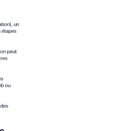
tion), un
s étapes
’on peut
tres
es
web ou
 des
es