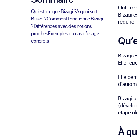
Outil r
Qu’est-ce que Bizagi ?
À quoi sert
Bizagi e
Bizagi ?
Comment fonctionne Bizagi
réduire 
?
Différences avec des notions
proches
Exemples ou cas d’usage
Qu’e
concrets
Bizagi e
Elle rep
Elle per
d’automa
Bizagi p
(dévelo
étape cl
À qu