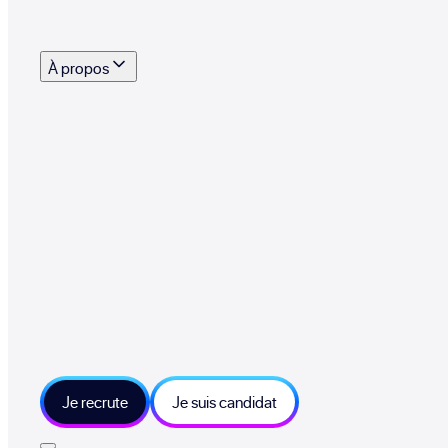
s outils, supports et moyens mis à disposition pour vous aider à recruter eff
À propos
 talents qui font vivre le collectif au quotidien
mmandez une entreprise qui recrute et recevez 500€
sitions et grands moments du collectif
tions et ressources sur les technologies et métiers IT
tre besoin et échangeons sur votre projet
Je recrute
Je suis candidat