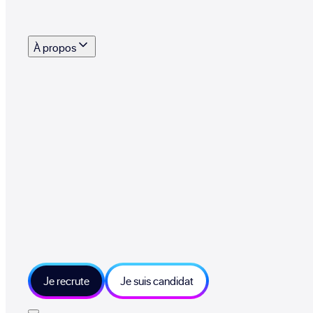
s outils, supports et moyens mis à disposition pour vous aider à recruter eff
À propos
 talents qui font vivre le collectif au quotidien
mmandez une entreprise qui recrute et recevez 500€
sitions et grands moments du collectif
tions et ressources sur les technologies et métiers IT
tre besoin et échangeons sur votre projet
Je recrute
Je suis candidat