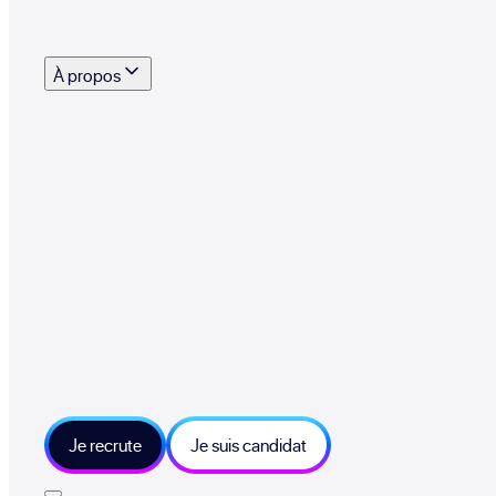
s outils, supports et moyens mis à disposition pour vous aider à recruter eff
À propos
 talents qui font vivre le collectif au quotidien
mmandez une entreprise qui recrute et recevez 500€
sitions et grands moments du collectif
tions et ressources sur les technologies et métiers IT
tre besoin et échangeons sur votre projet
Je recrute
Je suis candidat