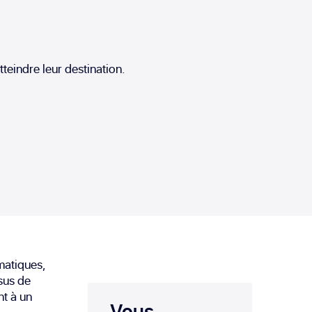
teindre leur destination.
matiques,
sus de
t à un
Vous