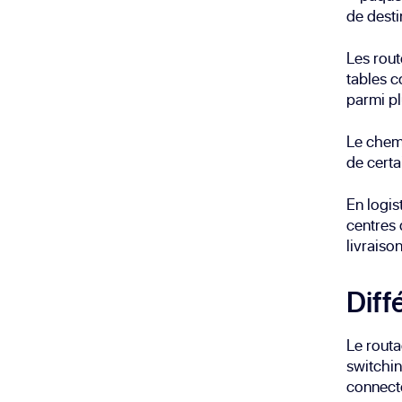
de desti
Les rout
tables c
parmi pl
Le chemi
de certa
En logis
centres 
livraison
Diff
Le rout
switchin
connecte