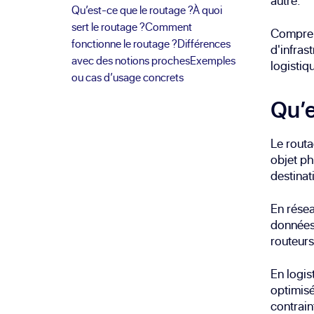
autre.
Qu’est-ce que le routage ?
À quoi
sert le routage ?
Comment
Comprend
fonctionne le routage ?
Différences
d'infras
avec des notions proches
Exemples
logistiq
ou cas d’usage concrets
Qu’e
Le routa
objet ph
destinat
En résea
données 
routeurs 
En logis
optimisé
contrain