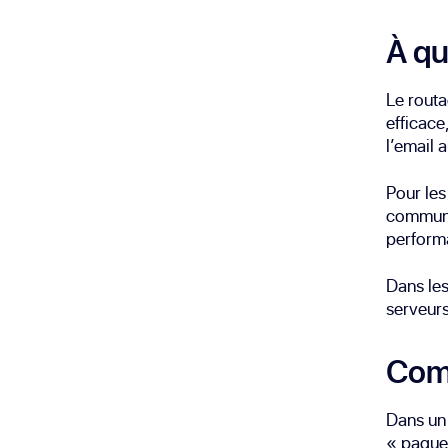
À qu
Le rout
efficace
l’email 
Pour les
communic
performa
Dans les
serveurs
Comm
Dans un
« paquet