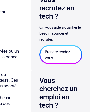
recrutez en
ent
tech
?
x
On vous aide à qualifier le
besoin, sourcer et
recruter.
nées ou un
Prendre rendez-
t la bonne
vous
s de
Vous
teurs. Ces
lus adapté.
cherchez un
emploi
en
 chemin
te des
tech
?