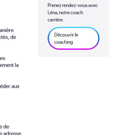
Prenez rendez-vous avec
Léna, notre coach
carrière.
anière
Découvrir le
ctés, de
coaching
des
tement la
céder aux
e de
e adresse