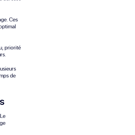
age. Ces
 optimal
, priorité
rs.
lusieurs
temps de
es
 Le
age