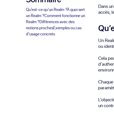
Dans un 
Qu’est-ce qu’un Realm ?
À quoi sert
accès, l
un Realm ?
Comment fonctionne un
Realm ?
Différences avec des
Qu’e
notions proches
Exemples ou cas
d’usage concrets
Un Realm
ou ident
Cela peu
d’authen
environn
Chaque 
paramèt
L’object
un contr