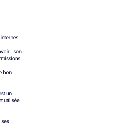
internes.
voir : son
rmissions.
le bon
st un
 utilisée
 ses