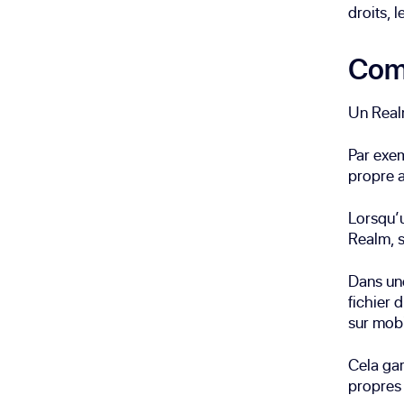
droits, 
Com
Un Realm
Par exem
propre a
Lorsqu’u
Realm, s
Dans un
fichier 
sur mobi
Cela gar
propres