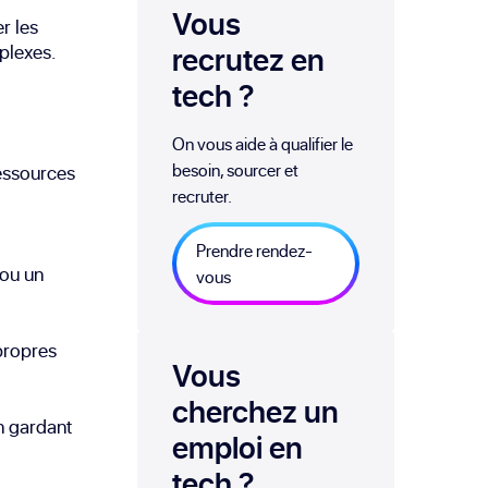
Vous
r les
plexes.
recrutez en
tech
?
On vous aide à qualifier le
besoin, sourcer et
essources
recruter.
Prendre rendez-
 ou un
vous
propres
Vous
cherchez un
en gardant
emploi
en
tech
?