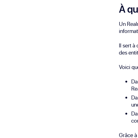
À qu
Un Realm
informat
Il sert 
des enti
Voici qu
Da
Rea
Da
une
Dan
con
Grâce à 