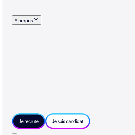
s outils, supports et moyens mis à disposition pour vous aider à recruter eff
À propos
 talents qui font vivre le collectif au quotidien
mmandez une entreprise qui recrute et recevez 500€
sitions et grands moments du collectif
tions et ressources sur les technologies et métiers IT
tre besoin et échangeons sur votre projet
Je recrute
Je suis candidat