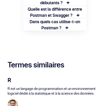
+
HTTP à une API pour en tester les
débutants ?
réponses. Il simplifie le développement et
Oui, Postman dispose d'une interface
Quelle est la différence entre
le débogage des interfaces.
+
intuitive. Il aide à comprendre le
Postman et Swagger ?
fonctionnement des API même sans
Postman est axé sur le test et l'exécution
Dans quels cas utilise-t-on
connaissances approfondies en
+
d'API, tandis que Swagger se concentre
Postman ?
programmation.
sur la documentation et la conception des
On utilise Postman pour tester des
API.
endpoints, simuler des requêtes
utilisateur, automatiser des tests, et
documenter le comportement des API.
Termes similaires
R
R est un langage de programmation et un environnement
logiciel dédié à la statistique et à la science des données.