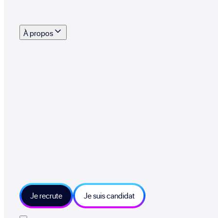
s outils, supports et moyens mis à disposition pour vous aider à recruter eff
À propos
 talents qui font vivre le collectif au quotidien
mmandez une entreprise qui recrute et recevez 500€
sitions et grands moments du collectif
tions et ressources sur les technologies et métiers IT
tre besoin et échangeons sur votre projet
Je recrute
Je suis candidat