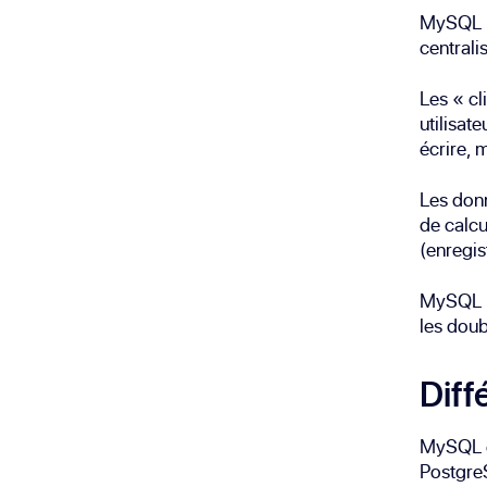
MySQL r
centrali
Les « cl
utilisat
écrire, 
Les donn
de calcu
(enregis
MySQL pe
les doub
Diff
MySQL e
Postgre