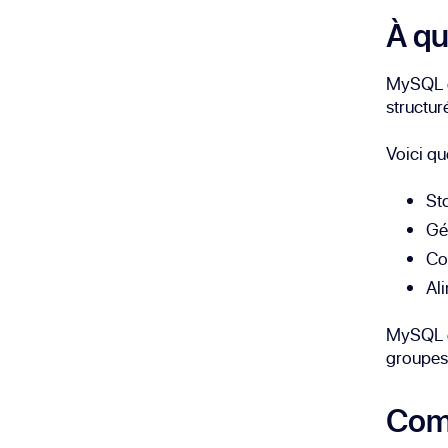
À qu
MySQL es
structur
Voici qu
St
Gé
Co
Al
MySQL es
groupes
Com