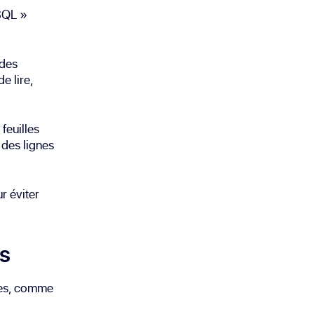
SQL »
 des
e lire,
feuilles
 des lignes
r éviter
es
ées, comme