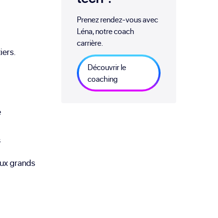
Prenez rendez-vous avec
Léna, notre coach
carrière.
iers.
Découvrir le
coaching
e
s
aux grands