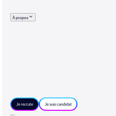
s outils, supports et moyens mis à disposition pour vous aider à recruter eff
À propos
 talents qui font vivre le collectif au quotidien
mmandez une entreprise qui recrute et recevez 500€
sitions et grands moments du collectif
tions et ressources sur les technologies et métiers IT
tre besoin et échangeons sur votre projet
Je recrute
Je suis candidat