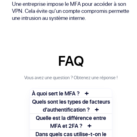
Une entreprise impose le MFA pour accéder à son
VPN. Cela évite qu’un compte compromis permette
une intrusion au système interne.
FAQ
Vous avez une question ? Obtenez une réponse !
+
À quoi sert le MFA ?
Le MFA sert à renforcer la sécurité des
Quels sont les types de facteurs
+
connexions en exigeant plusieurs types de
d’authentification ?
vérification, limitant ainsi les risques
Les facteurs incluent : quelque chose que
Quelle est la différence entre
d'usurpation.
+
l’on connaît (mot de passe), que l’on
MFA et 2FA ?
possède (téléphone), ou que l’on est
Le 2FA est une forme de MFA à deux
Dans quels cas utilise-t-on le