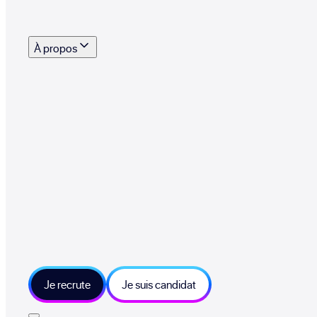
s outils, supports et moyens mis à disposition pour vous aider à recruter eff
À propos
 talents qui font vivre le collectif au quotidien
mmandez une entreprise qui recrute et recevez 500€
sitions et grands moments du collectif
tions et ressources sur les technologies et métiers IT
tre besoin et échangeons sur votre projet
Je recrute
Je suis candidat