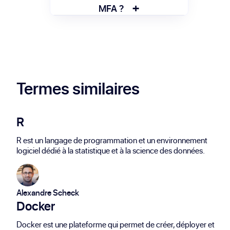
(empreinte digitale).
+
facteurs. Le MFA peut en intégrer plus de
MFA ?
deux pour une sécurité avancée.
Le MFA est utilisé pour sécuriser les accès
à des services sensibles : banque en ligne,
messageries, réseaux d’entreprise ou
services cloud.
Termes similaires
R
R est un langage de programmation et un environnement
logiciel dédié à la statistique et à la science des données.
Alexandre Scheck
Docker
Docker est une plateforme qui permet de créer, déployer et