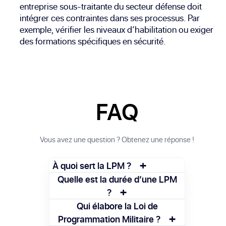
entreprise sous-traitante du secteur défense doit
intégrer ces contraintes dans ses processus. Par
exemple, vérifier les niveaux d’habilitation ou exiger
des formations spécifiques en sécurité.
FAQ
Vous avez une question ? Obtenez une réponse !
+
À quoi sert la LPM ?
La LPM sert à planifier les besoins de la
Quelle est la durée d’une LPM
+
défense française. Elle organise les
?
investissements, les équipements et les
En général, une LPM couvre une période
Qui élabore la Loi de
effectifs sur plusieurs années.
+
de 5 à 7 ans. Elle est votée par le
Programmation Militaire ?