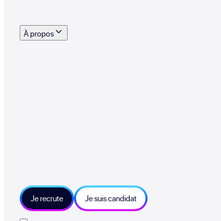
s outils, supports et moyens mis à disposition pour vous aider à recruter eff
À propos
 talents qui font vivre le collectif au quotidien
mmandez une entreprise qui recrute et recevez 500€
sitions et grands moments du collectif
tions et ressources sur les technologies et métiers IT
tre besoin et échangeons sur votre projet
Je recrute
Je suis candidat