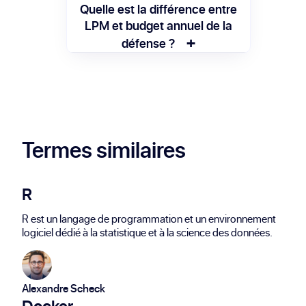
Parlement et peut être révisée si
La LPM est préparée par le ministère des
Quelle est la différence entre
nécessaire.
Armées, en lien avec les états-majors,
LPM et budget annuel de la
+
puis présentée au Parlement pour
défense ?
adoption.
La LPM fixe un cadre pluriannuel, tandis
que le budget annuel précise les
dépenses exactes pour chaque année en
fonction de cette loi.
Termes similaires
R
R est un langage de programmation et un environnement
logiciel dédié à la statistique et à la science des données.
Alexandre Scheck
Docker