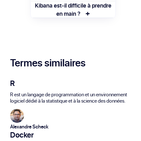
visualiser via des tableaux de bord et
On utilise Kibana pour surveiller des
Kibana est-il difficile à prendre
graphiques interactifs.
+
performances système, analyser des
en main ?
journaux ou créer des tableaux de bord
Kibana propose une interface intuitive.
métiers personnalisés.
Une connaissance de base
d’Elasticsearch facilite son utilisation,
mais il reste accessible aux débutants.
Termes similaires
R
R est un langage de programmation et un environnement
logiciel dédié à la statistique et à la science des données.
Alexandre Scheck
Docker