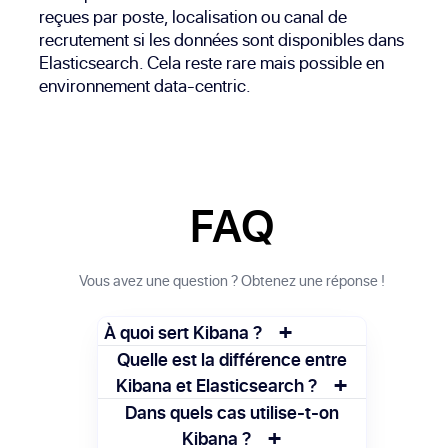
reçues par poste, localisation ou canal de
recrutement si les données sont disponibles dans
Elasticsearch. Cela reste rare mais possible en
environnement data-centric.
FAQ
Vous avez une question ? Obtenez une réponse !
+
À quoi sert Kibana ?
Kibana sert à visualiser des données
Quelle est la différence entre
+
stockées dans Elasticsearch. Il aide à
Kibana et Elasticsearch ?
comprendre les tendances et à surveiller
Elasticsearch stocke et indexe les
Dans quels cas utilise-t-on
des systèmes en temps réel.
+
données, tandis que Kibana permet de les
Kibana ?