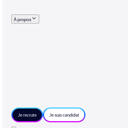
s outils, supports et moyens mis à disposition pour vous aider à recruter eff
À propos
 talents qui font vivre le collectif au quotidien
mmandez une entreprise qui recrute et recevez 500€
sitions et grands moments du collectif
tions et ressources sur les technologies et métiers IT
tre besoin et échangeons sur votre projet
Je recrute
Je suis candidat