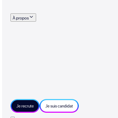
s outils, supports et moyens mis à disposition pour vous aider à recruter eff
À propos
 talents qui font vivre le collectif au quotidien
mmandez une entreprise qui recrute et recevez 500€
sitions et grands moments du collectif
tions et ressources sur les technologies et métiers IT
tre besoin et échangeons sur votre projet
Je recrute
Je suis candidat