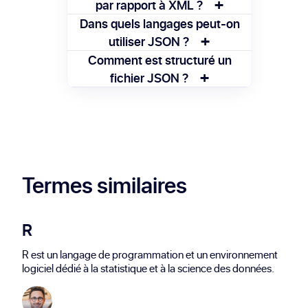
+
données entre serveurs et applications. Il
par rapport à XML ?
facilite la transmission d'informations
JSON est plus léger et plus facile à lire que
Dans quels langages peut-on
lisibles et structurées.
+
XML. Il utilise une structure simple, ce qui
utiliser JSON ?
le rend plus rapide à traiter.
JSON est pris en charge par de nombreux
Comment est structuré un
+
langages comme JavaScript, Python,
fichier JSON ?
Java, PHP, ce qui le rend très polyvalent.
Un fichier JSON est basé sur des paires
clé-valeur. Il utilise des crochets pour les
tableaux et des accolades pour les objets.
Termes similaires
R
R est un langage de programmation et un environnement
logiciel dédié à la statistique et à la science des données.