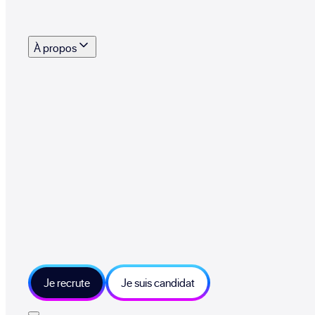
s outils, supports et moyens mis à disposition pour vous aider à recruter eff
À propos
 talents qui font vivre le collectif au quotidien
mmandez une entreprise qui recrute et recevez 500€
sitions et grands moments du collectif
tions et ressources sur les technologies et métiers IT
tre besoin et échangeons sur votre projet
Je recrute
Je suis candidat