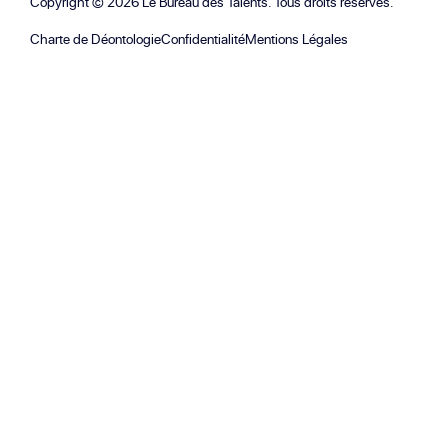
Copyright ©
2026
Le Bureau des Talents. Tous droits réservés.
Charte de Déontologie
Confidentialité
Mentions Légales