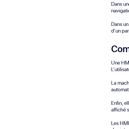
Dans une
navigat
Dans un 
d’un par
Comm
Une HMI 
L’utilis
La mach
automati
Enfin, el
affiché 
Les HMIs