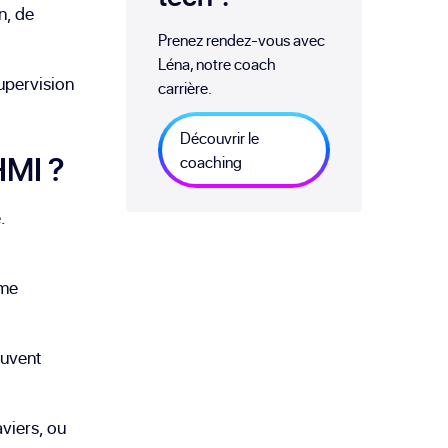
n, de
Prenez rendez-vous avec
Léna, notre coach
upervision
carrière.
Découvrir le
HMI ?
coaching
.
ème
ouvent
viers, ou