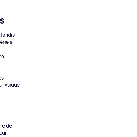
es
 Tandis
ériels.
ne
es
 physique
îne de
eur.