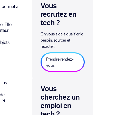
Vous
i permet à
recrutez en
tech
?
. Elle
ateur.
On vous aide à qualifier le
besoin, sourcer et
objets
recruter.
Prendre rendez-
vous
ains.
Vous
 de
cherchez un
débit
emploi
en
tech
?