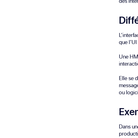
des inte
Diff
L’interf
que l’UI
Une HMI 
interact
Elle se
messager
ou logici
Exem
Dans une
productio