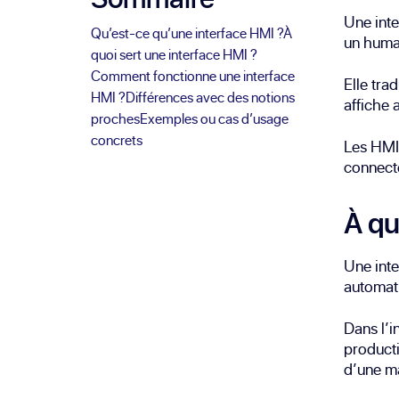
Une inte
Qu’est-ce qu’une interface HMI ?
À
un humai
quoi sert une interface HMI ?
Comment fonctionne une interface
Elle tra
HMI ?
Différences avec des notions
affiche 
proches
Exemples ou cas d’usage
concrets
Les HMIs 
connecté
À qu
Une inte
automati
Dans l’i
producti
d’une m