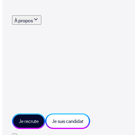
s outils, supports et moyens mis à disposition pour vous aider à recruter eff
À propos
 talents qui font vivre le collectif au quotidien
mmandez une entreprise qui recrute et recevez 500€
sitions et grands moments du collectif
tions et ressources sur les technologies et métiers IT
tre besoin et échangeons sur votre projet
Je recrute
Je suis candidat