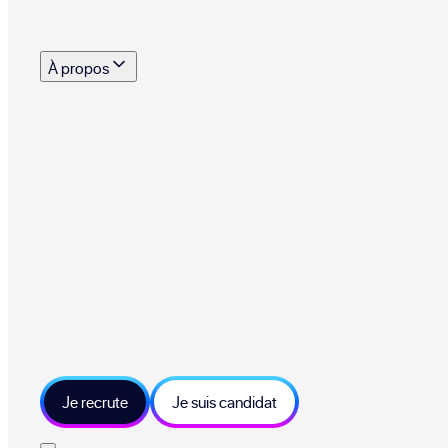
s outils, supports et moyens mis à disposition pour vous aider à recruter eff
À propos
 talents qui font vivre le collectif au quotidien
mmandez une entreprise qui recrute et recevez 500€
sitions et grands moments du collectif
tions et ressources sur les technologies et métiers IT
tre besoin et échangeons sur votre projet
Je recrute
Je suis candidat