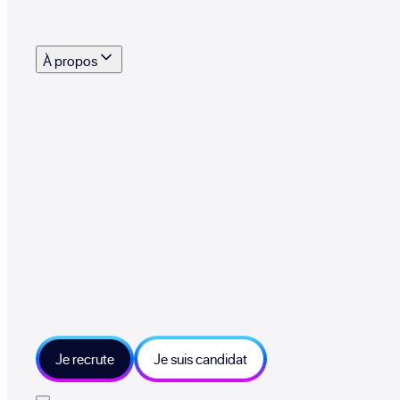
s outils, supports et moyens mis à disposition pour vous aider à recruter eff
À propos
 talents qui font vivre le collectif au quotidien
mmandez une entreprise qui recrute et recevez 500€
sitions et grands moments du collectif
tions et ressources sur les technologies et métiers IT
tre besoin et échangeons sur votre projet
Je recrute
Je suis candidat