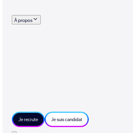
s outils, supports et moyens mis à disposition pour vous aider à recruter eff
À propos
 talents qui font vivre le collectif au quotidien
mmandez une entreprise qui recrute et recevez 500€
sitions et grands moments du collectif
tions et ressources sur les technologies et métiers IT
tre besoin et échangeons sur votre projet
Je recrute
Je suis candidat