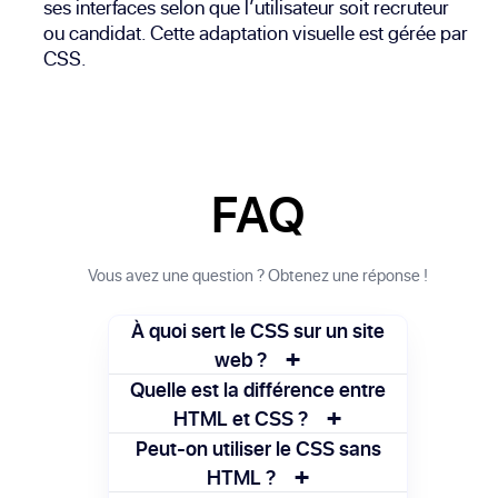
ses interfaces selon que l’utilisateur soit recruteur
ou candidat. Cette adaptation visuelle est gérée par
CSS.
FAQ
Vous avez une question ? Obtenez une réponse !
À quoi sert le CSS sur un site
+
web ?
Le CSS permet de contrôler l’apparence
Quelle est la différence entre
+
du site : couleurs, polices, tailles, marges,
HTML et CSS ?
disposition des éléments, etc.
HTML sert à structurer le contenu d’une
Peut-on utiliser le CSS sans
+
page web, tandis que CSS gère la mise en
HTML ?