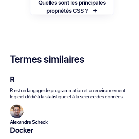
forme visuelle de ce contenu.
Le CSS est fait pour styliser du HTML. Il ne
Quelles sont les principales
+
sert à rien seul, car il a besoin d’un
propriétés CSS ?
contenu à mettre en forme.
Les propriétés CSS permettent de définir
la couleur, la taille, les bordures, les
espacements, la mise en page et autres
styles visuels.
Termes similaires
R
R est un langage de programmation et un environnement
logiciel dédié à la statistique et à la science des données.
Alexandre Scheck
Docker