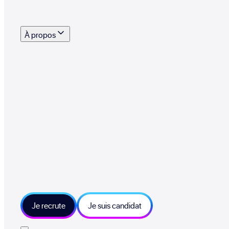
s outils, supports et moyens mis à disposition pour vous aider à recruter eff
À propos
 talents qui font vivre le collectif au quotidien
mmandez une entreprise qui recrute et recevez 500€
sitions et grands moments du collectif
tions et ressources sur les technologies et métiers IT
tre besoin et échangeons sur votre projet
Je recrute
Je suis candidat