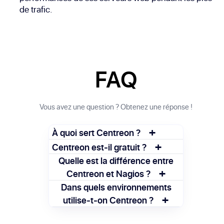
de trafic.
FAQ
Vous avez une question ? Obtenez une réponse !
+
À quoi sert Centreon ?
+
Centreon permet de surveiller les
Centreon est-il gratuit ?
équipements informatiques, détecter les
Oui, Centreon propose une version open
Quelle est la différence entre
pannes et analyser les performances d’un
+
source gratuite. Des versions payantes
Centreon et Nagios ?
système IT global.
existent avec des fonctionnalités
Centreon est basé sur Nagios, mais offre
Dans quels environnements
avancées.
+
une interface plus moderne, des
utilise-t-on Centreon ?
fonctionnalités de reporting et une
On utilise Centreon dans les entreprises
gestion plus intuitive.