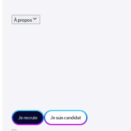
s outils, supports et moyens mis à disposition pour vous aider à recruter eff
À propos
 talents qui font vivre le collectif au quotidien
mmandez une entreprise qui recrute et recevez 500€
sitions et grands moments du collectif
tions et ressources sur les technologies et métiers IT
tre besoin et échangeons sur votre projet
Je recrute
Je suis candidat