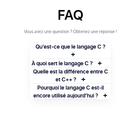
FAQ
Vous avez une question ? Obtenez une réponse !
Qu’est-ce que le langage C ?
+
+
C est un langage de programmation bas
À quoi sert le langage C ?
niveau, proche du matériel, idéal pour la
Le C est utilisé pour développer des
Quelle est la différence entre C
création de systèmes d’exploitation et
+
systèmes d’exploitation, des pilotes, des
et C++ ?
logiciels embarqués.
logiciels embarqués et des applications
Le C est un langage procédural, alors que
Pourquoi le langage C est-il
nécessitant des performances élevées.
+
C++ ajoute la programmation orientée
encore utilisé aujourd’hui ?
objet et plus de fonctionnalités modernes.
Il est toujours utilisé pour sa rapidité, sa
portabilité et son contrôle précis de la
mémoire, essentiels pour les systèmes
critiques.