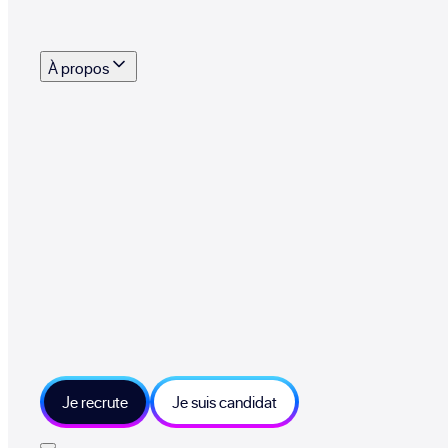
s outils, supports et moyens mis à disposition pour vous aider à recruter eff
À propos
 talents qui font vivre le collectif au quotidien
mmandez une entreprise qui recrute et recevez 500€
sitions et grands moments du collectif
tions et ressources sur les technologies et métiers IT
tre besoin et échangeons sur votre projet
Je recrute
Je suis candidat