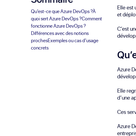
Elle est
Qu’est-ce que Azure DevOps ?
À
et déplo
quoi sert Azure DevOps ?
Comment
fonctionne Azure DevOps ?
C’est un
Différences avec des notions
développ
proches
Exemples ou cas d’usage
concrets
Qu’e
Azure De
développ
Elle reg
d’une ap
Ces serv
Azure De
entrepri