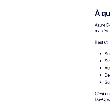
À qu
Azure D
manière 
Il est uti
Su
St
Aut
Dé
Su
C’est un
DevOps e