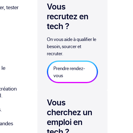
Vous
r, tester
recrutez en
tech
?
On vous aide à qualifier le
besoin, sourcer et
recruter.
 le
Prendre rendez-
vous
création
l.
Vous
.
cherchez un
emploi
en
randes
tech
?