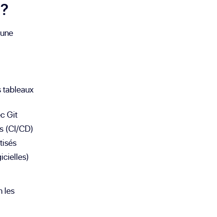
 ?
 une
s tableaux
c Git
ts (CI/CD)
tisés
icielles)
 les