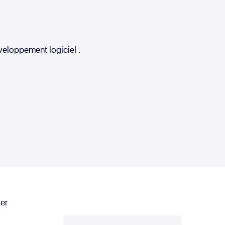
veloppement logiciel :
rer