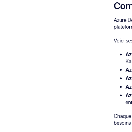
Com
Azure D
platefor
Voici se
Az
Ka
Az
Az
Az
Az
ent
Chaque s
besoins 