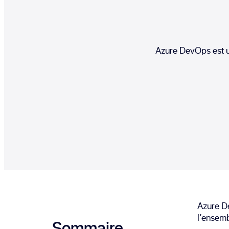
Azure DevOps est u
Azure De
l’ensemb
Sommaire