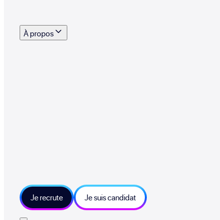
s outils, supports et moyens mis à disposition pour vous aider à recruter eff
À propos
 talents qui font vivre le collectif au quotidien
mmandez une entreprise qui recrute et recevez 500€
sitions et grands moments du collectif
tions et ressources sur les technologies et métiers IT
tre besoin et échangeons sur votre projet
Je recrute
Je suis candidat